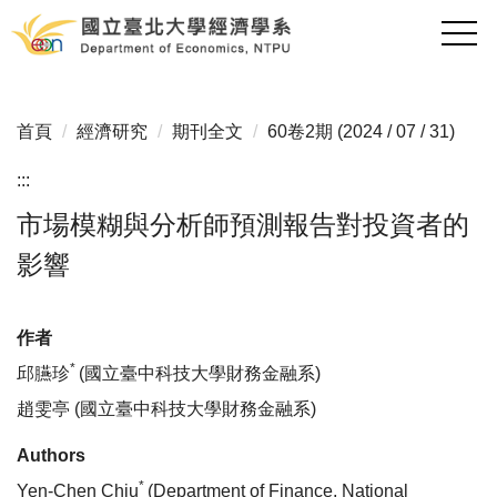
跳
到
主
要
內
首頁
經濟研究
期刊全文
60卷2期 (2024 / 07 / 31)
容
區
:::
市場模糊與分析師預測報告對投資者的
影響
作者
*
邱臙珍
(國立臺中科技大學財務金融系)
趙雯亭 (國立臺中科技大學財務金融系)
Authors
*
Yen-Chen Chiu
(Department of Finance, National