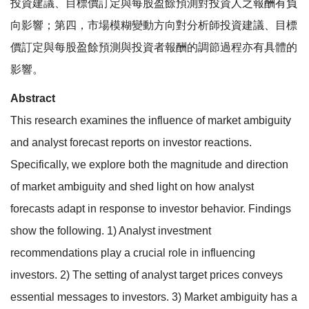
投資建議、目標價訂定與每股盈餘預測對投資人之報酬有負
向影響；第四，市場模糊變動方向對分析師投資建議、目標
價訂定與每股盈餘預測與投資者報酬的調節過程亦有具體的
影響。
Abstract
This research examines the influence of market ambiguity
and analyst forecast reports on investor reactions.
Specifically, we explore both the magnitude and direction
of market ambiguity and shed light on how analyst
forecasts adapt in response to investor behavior. Findings
show the following. 1) Analyst investment
recommendations play a crucial role in influencing
investors. 2) The setting of analyst target prices conveys
essential messages to investors. 3) Market ambiguity has a