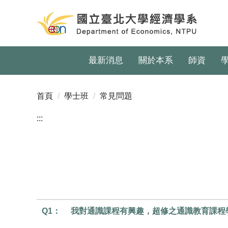
跳
到
主
要
內
最新消息
關於本系
師資
容
區
首頁
學士班
常見問題
:::
Q1：
我對通識課程有興趣，超修之通識教育課程