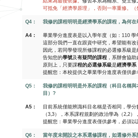
結果為最後依據。
修習本系為輔系、雙主修
可抵免「經濟學原理」，否則一率重修。（
Q4：
我修的課程明明是經濟學系的課程，為何在
A4：
畢業學分進度表是以入學年度（如：110 
這部分我們一直在跟資中研究，希望能有改
因此，若同學發現所修課程的必選修系級是
告知您的
學號
及
有疑問的課程
，系辦會協助
原則上，只要課
程的必選修系級
是
經濟學系
提醒您：本校提供之畢業學分進度表僅供參
Q5：
我修的課程明明是外系的課程（科目名稱與
目）?
A5：
目前系統僅能辨識科目名稱是否相同，學分
（3,3），本系課程規劃的政治學為（2,2
提醒您：畢業學分進度表僅供參考，必須以
Q6：
當年度未開設之本系選修課程，如選修外系