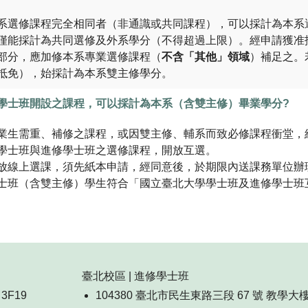
系選修課程完全相同者（非通識或共同課程），可以採計為本系
僅能採計為共同選修及外系學分（不得超過上限）。經申請獲准
部分，應加修本系專業選修課程（
不含「其他」領域
）補足之。
抵免），始採計為本系雙主修學分。
學士班開設之課程，可以採計為本系（含雙主修）畢業學分?
業生需重、補修之課程，或因雙主修、輔系而致必修課程衝堂，
學士班與進修學士班之選修課程，開放互選。
放線上選課，須先紙本申請，經同意後，於期限內送課務單位辦
士班（含雙主修）學生符合「國立臺北大學學士班及進修學士班
臺北校區 | 進修學士班
3F19
104380 臺北市民生東路三段 67 號 教學大樓 7