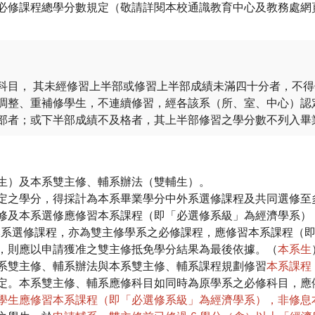
必修課程總學分數規定（敬請詳閱本校通識教育中心及教務處網
科目， 其未經修習上半部或修習上半部成績未滿四十分者，不得
調整、重補修學生，不連續修習，經各該系（所、室、中心）認
部者；或下半部成績不及格者，其上半部修習之學分數不列入畢
生）及本系雙主修、輔系辦法（雙輔生）。
定之學分，得採計為本系畢業學分中外系選修課程及共同選修至多
修及本系選修應修習本系課程（即「必選修系級」為經濟學系）
之本系選修課程，亦為雙主修學系之必修課程，應修習本系課程（
，則應以申請獲准之雙主修抵免學分結果為最後依據。（
本系生
系雙主修、輔系辦法與本系雙主修、輔系課程規劃修習
本系課程
定。本系雙主修、輔系應修科目如同時為原學系之必修科目，應
學生應修習本系課程（即「必選修系級」為經濟學系），非修息