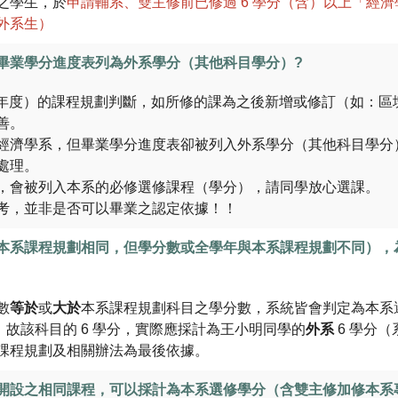
之學生，於
申請輔系、雙主修前已修過 6 學分（含）以上「經
外系生）
畢業學分進度表列為外系學分（其他科目學分）?
學年度）的課程規劃判斷，如所修的課為之後新增或修訂（如：區塊
善。
經濟學系，但畢業學分進度表卻被列入外系學分（其他科目學分
處理。
，會被列入本系的必修選修課程（學分），請同學放心選課。
考，並非是否可以畢業之認定依據！！
本系課程規劃相同，但學分數或全學年與本系課程規劃不同），
數
等於
或
大於
本系課程規劃科目之學分數，系統皆會判定為本系
），故該科目的 6 學分，實際應採計為王小明同學的
外系
6 學分
課程規劃及相關辦法為最後依據。
開設之相同課程，可以採計為本系選修學分（含雙主修加修本系