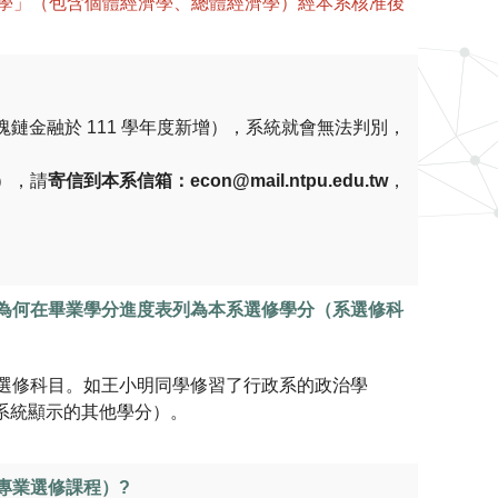
濟學」（包含個體經濟學、總體經濟學）經本系核准後
鏈金融於 111 學年度新增），系統就會無法判別，
），請
寄信到本系信箱：econ@mail.ntpu.edu.tw
，
為何在畢業學分進度表列為本系選修學分（系選修科
選修科目。如王小明同學修習了行政系的政治學
（系統顯示的其他學分）。
專業選修課程）?