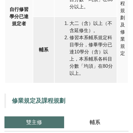
程
分以上。
自行修習
規
學分已達
劃
大二（含）以上（不
規定者
及
含延修生）。
修
修習本系輔系規定科
業
目學分，修畢學分已
規
輔系
達10學分（含）以
定
上，本系輔系各科目
分數「均須」在80分
以上。
修業規定及課程規劃
雙主修
輔系