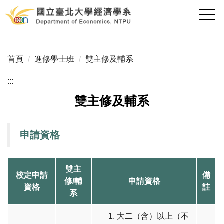
跳
到
主
要
內
首頁
進修學士班
雙主修及輔系
容
區
:::
雙主修及輔系
申請資格
雙主
校定申請
備
修/輔
申請資格
資格
註
系
大二（含）以上（不