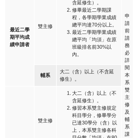
含延修生）。
修畢最近二學期課
申
程，各學期學業成績
請
總平均達70分以上。
雙主修
最近二學
前
最近二學期學業成績
期平均成
請
總平均「均須」在原
績申請者
務
班級排名前30%以
必
內。
詳
閱
大二（含）以上（不含延
本
輔系
修生）。
系
雙
大二（含）以上（不
主
含延修生）。
修
修習本系雙主修規定
及
科目學分，修畢學分
輔
雙主修
已達30學分（含）以
系
上，本系雙主修各科
課
目分數「均須」在80