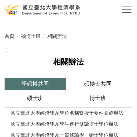
跳
到
主
要
內
首頁
碩博士班
相關辦法
容
區
:::
相關辦法
學碩博共同
碩博士共同
碩士班
博士班
國立臺北大學經濟學系學位名稱暨授予要件實施辦法
國立臺北大學經濟學系學生逕行修讀博士學位辦法
國立臺北大學經濟學系一貫修讀學、碩士學位辦法