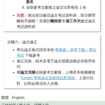
簽名
去除參考文獻後之論文比對報告 1 份
注意：
無法當日繳交論文考試資料袋，當日辦理
離校手續喔！至遲於
離校前 5 個工作天
繳交論文
考試資料袋
步驟六：論文修正
學位論文格式請至本校
教務處／表單下載／學位
考試
下載參考
修正完稿，紙本及電子論文檔案請務必依順序排
列
將
論文完稿
去除參考文獻後，上傳至本校圖書館
「
Turnitin 學術論文原創性比對系統
」上進行比
對，比對結果須存入光碟。
繁體
English