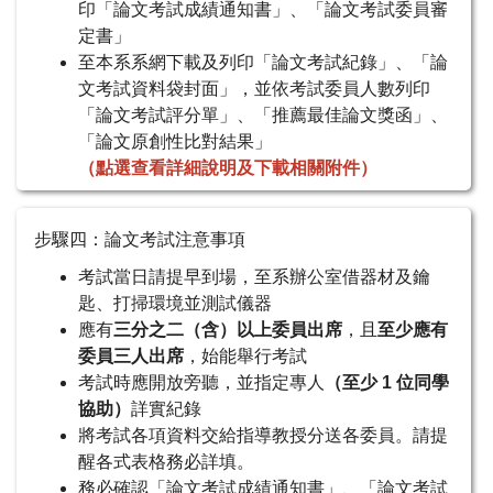
印「論文考試成績通知書」、「論文考試委員審
定書」
至本系系網下載及列印「論文考試紀錄」、「論
文考試資料袋封面」，並依考試委員人數列印
「論文考試評分單」、「推薦最佳論文獎函」、
「論文原創性比對結果」
（點選查看詳細說明及下載相關附件）
步驟四：論文考試注意事項
考試當日請提早到場，至系辦公室借器材及鑰
匙、打掃環境並測試儀器
應有
三分之二（含）以上委員出席
，且
至少應有
委員三人出席
，始能舉行考試
考試時應開放旁聽，並指定專人
（至少 1 位同學
協助）
詳實紀錄
將考試各項資料交給指導教授分送各委員。請提
醒各式表格務必詳填。
務必確認「論文考試成績通知書」、「論文考試