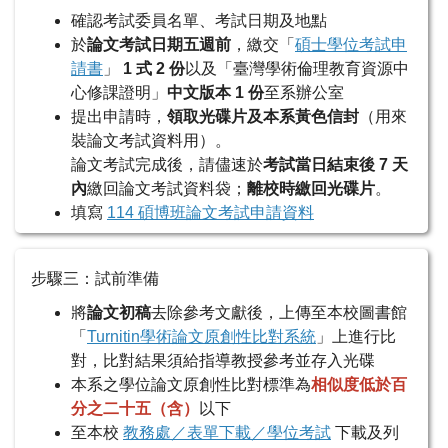
確認考試委員名單、考試日期及地點
於
論文考試日期五週前
，繳交「
碩士學位考試申
請書
」
1 式 2 份
以及「臺灣學術倫理教育資源中
心修課證明」
中文版本 1 份
至系辦公室
提出申請時，
領取光碟片及本系黃色信封
（用來
裝論文考試資料用）。
論文考試完成後，請儘速於
考試當日結束後 7 天
內
繳回論文考試資料袋；
離校時繳回光碟片
。
填寫
114 碩博班論文考試申請資料
步驟三：試前準備
將
論文初稿
去除參考文獻後，上傳至本校圖書館
「
Turnitin學術論文原創性比對系統
」上進行比
對，比對結果須給指導教授參考並存入光碟
本系之學位論文原創性比對標準為
相似度低於百
分之二十五（含）
以下
至本校
教務處／表單下載／學位考試
下載及列