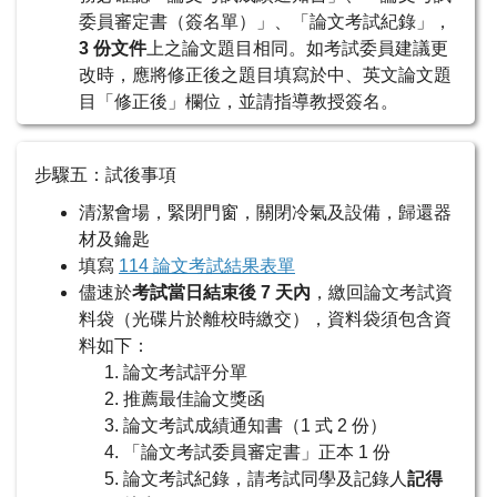
委員審定書（簽名單）」、「論文考試紀錄」，
3 份文件
上之論文題目相同。如考試委員建議更
改時，應將修正後之題目填寫於中、英文論文題
目「修正後」欄位，並請指導教授簽名。
步驟五：試後事項
清潔會場，緊閉門窗，關閉冷氣及設備，歸還器
材及鑰匙
填寫
114 論文考試結果表單
儘速於
考試當日結束後 7 天內
，繳回論文考試資
料袋（光碟片於離校時繳交），資料袋須包含資
料如下：
論文考試評分單
推薦最佳論文獎函
論文考試成績通知書（1 式 2 份）
「論文考試委員審定書」正本 1 份
論文考試紀錄，請考試同學及記錄人
記得