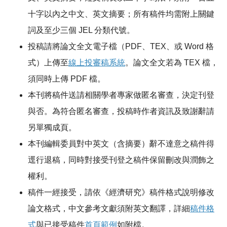
十字以內之中文、英文摘要；所有稿件均需附上關鍵
詞及至少三個 JEL 分類代號。
投稿請將論文全文電子檔（PDF、TEX、或 Word 格
式）上傳至
線上投審稿系統
。論文全文若為 TEX 檔，
須同時上傳 PDF 檔。
本刊將稿件送請相關學者專家做匿名審查，決定刊登
與否。為符合匿名審查，投稿時作者資訊及致謝辭請
另單獨成頁。
本刊編輯委員對中英文（含摘要）辭不達意之稿件得
逕行退稿，同時對接受刊登之稿件保留刪改與潤飾之
權利。
稿件一經接受，請依《經濟研究》稿件格式說明修改
論文格式，中文參考文獻須附英文翻譯，詳細
稿件格
式
與已接受稿件
首頁範例
如附檔。