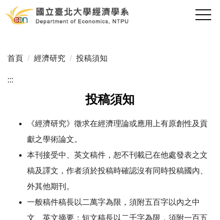
跳
到
主
要
內
首頁
經濟研究
投稿須知
容
區
:::
投稿須知
《經濟研究》徵求在經濟理論或應用上有原創性及貢
獻之學術論文。
本刊接受中、英文稿件，恕不刊載已在他處發表之文
稿及譯文，作者須於投稿時確認沒有同時投稿國內、
外其他期刊。
一般稿件稿長以二萬字為限，須附五百字以內之中
文、英文摘要；短文稿長以二千字為限，須附一百五