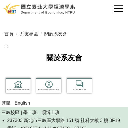
跳
到
主
要
內
首頁
系友專區
關於系友會
容
區
:::
關於系友會
繁體
English
三峽校區 | 學士班、碩博士班
237303 新北市三峽區大學路 151 號 社科大樓 3 樓 3F19