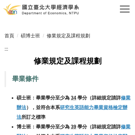
跳
到
主
要
內
首頁
碩博士班
修業規定及課程規劃
容
區
:::
修業規定及課程規劃
畢業條件
碩士班：畢業學分至少為
34
學分（詳細規定請詳
修業
辦法
），並符合本系
研究生英語能力畢業資格檢定辦
法
所訂之標準
博士班：畢業學分至少為
39
學分（詳細規定請詳
修業