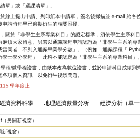
成績單」或「選課清單」。
線上提出申請、列印紙本申請單，簽名後掃描並 e-mail 給
後申請時程早已逾期衍生的相關困擾。
神，關於「非學生主系專業科目」的認定標準，須依學生主系科
再麻煩大家留意。另若以通識課程申請認證為「非學生主系的專
雷同者，不列入通識畢業學分數」。（例如：通識課程「 Pyth
析學士學分學程」，此科不能認定為「非學生主系的專業科目」。
學分學程/微學程證書，由紙本改為數位證書，並於申請科目成績到齊後
認各項個人資訊，以免衍生後續問題。
15 學年度止
經濟資料科學
地理經濟數量分析
經濟分析（單一
df（另開新視窗）
另開新視窗）