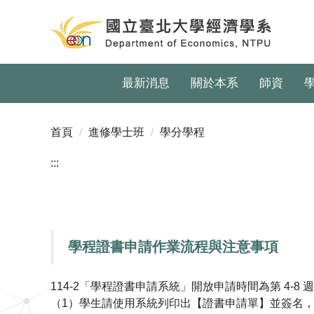
跳
到
主
要
內
最新消息
關於本系
師資
容
區
首頁
進修學士班
學分學程
:::
學程證書申請作業流程與注意事項
114-2「學程證書申請系統」開放申請時間為第 4-8 週
（1）學生請使用系統列印出【證書申請單】並簽名，並於 