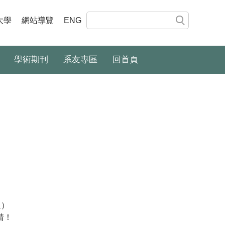
大學
網站導覽
ENG
學術期刊
系友專區
回首頁
週）
請！