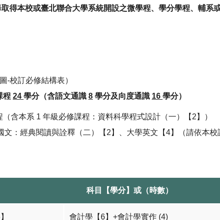
應修畢取得本校或臺北聯合大學系統開設之微學程、學分學程、輔
圖-校訂必修結構表）
課程
24
學分（含語文通識
8
學分及向度通識
16
學分）
程（含本系 1 年級必修課程：資料科學程式設計（一）【2】）
國文：經典閱讀與詮釋（二）【2】、大學英文【4】（請依本校
科目【學分】或（時數）
6】
會計學【6】+會計學實作 (4)