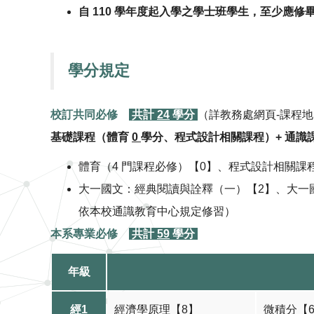
自 110 學年度起入學之學士班學生，至少
學分規定
校訂共同必修
共計
24
學
分
（詳教務處網頁-課程地
基礎課程（體育
0
學分、程式設計相關課程）+ 通識
體育（4 門課程必修）【0】、程式設計相關課
大一國文：經典閱讀與詮釋（一）【2】、大一
依本校通識教育中心規定修習）
本系專業必修
共計
59
學
分
年級
經1
經濟學原理【8】
微積分【