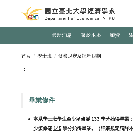
跳
到
主
要
內
最新消息
關於本系
師資
容
區
首頁
學士班
修業規定及課程規劃
:::
畢業條件
本系學士班學生至少須修滿
133
學分始得畢業；
少須修滿
145
學分始得畢業。（詳細規定請詳