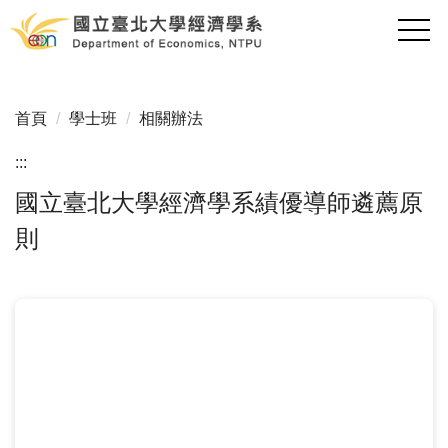
跳
到
主
要
內
首頁
學士班
相關辦法
容
區
:::
國立臺北大學經濟學系績優導師遴薦原
則