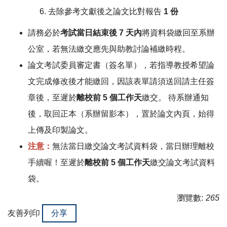
去除參考文獻後之論文比對報告
1 份
請務必於
考試當日結束後 7 天內
將資料袋繳回至系辦
公室，若無法繳交應先與助教討論補繳時程。
論文考試委員審定書（簽名單），若指導教授希望論
文完成修改後才能繳回，因該表單請須送回請主任簽
章後，至遲於
離校前 5 個工作天
繳交。 待系辦通知
後，取回正本（系辦留影本），置於論文內頁，始得
上傳及印製論文。
注意：
無法當日繳交論文考試資料袋，當日辦理離校
手續喔！至遲於
離校前 5 個工作天
繳交論文考試資料
袋。
瀏覽數:
265
友善列印
分享