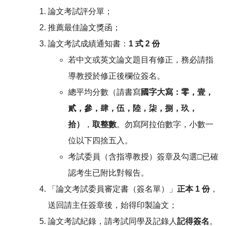
論文考試評分單；
推薦最佳論文獎函；
論文考試成績通知書：
1 式 2 份
若中文或英文論文題目有修正，務必請指
導教授於修正後欄位簽名。
總平均分數（請書寫
國字大寫：零，壹，
貳，參，肆，伍，陸，柒，捌，玖，
拾）
，
取整數
。勿寫阿拉伯數字，小數一
位以下四捨五入。
考試委員（含指導教授）簽章及勾選□已確
認考生已附比對報告。
「論文考試委員審定書（簽名單）」
正本 1 份
，
送回請主任簽章後，始得印製論文；
論文考試紀錄，請考試同學及記錄人
記得簽名
。