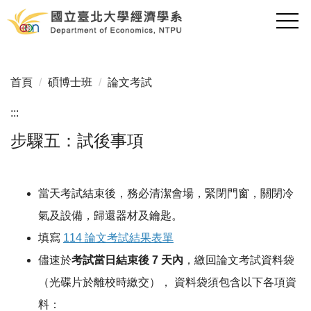
跳
到
主
要
內
首頁
碩博士班
論文考試
容
區
:::
步驟五：試後事項
當天考試結束後，務必清潔會場，緊閉門窗，關閉冷
氣及設備，歸還器材及鑰匙。
填寫
114 論文考試結果表單
儘速於
考試當日結束後 7 天內
，繳回論文考試資料袋
（光碟片於離校時繳交）， 資料袋須包含以下各項資
料：