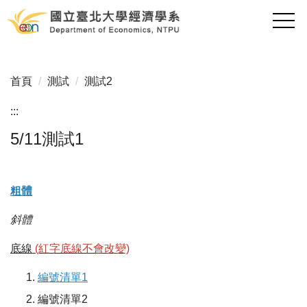
跳
到
主
要
內
首頁
測試
測試2
容
區
:::
5/11測試1
粗體
斜體
底線
(紅字底線不會改變)
編號清單1
編號清單2