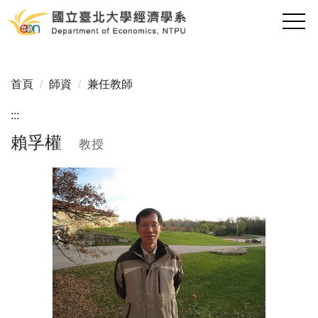
跳
到
主
要
內
首頁
師資
兼任教師
容
區
:::
賴孚權
教授