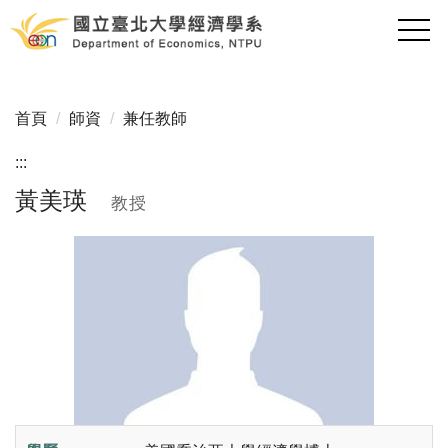
跳
到
主
要
內
首頁
師資
兼任教師
容
區
:::
黃美瑛
教授