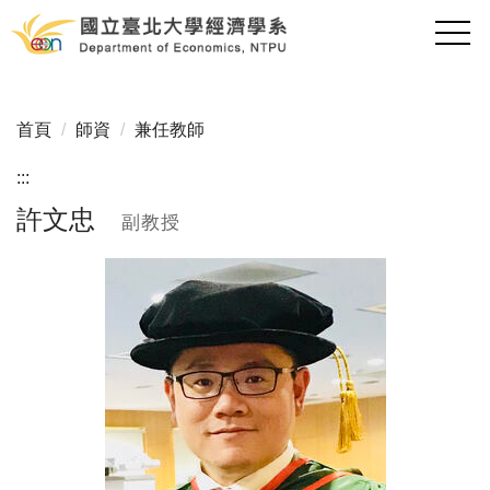
跳
到
主
要
內
首頁
師資
兼任教師
容
區
:::
許文忠
副教授