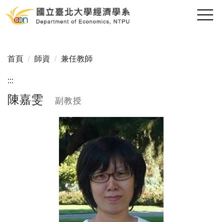
跳
到
主
要
內
首頁
師資
兼任教師
容
區
:::
陳嘉雯
副教授