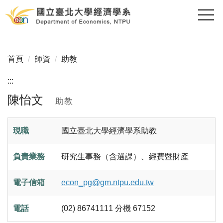
跳
到
主
要
內
首頁
師資
助教
容
區
:::
陳怡文
助教
現職
國立臺北大學經濟學系助教
負責業務
研究生事務（含選課）、經費暨財產
電子信箱
econ_pg@gm.ntpu.edu.tw
電話
(02) 86741111 分機 67152