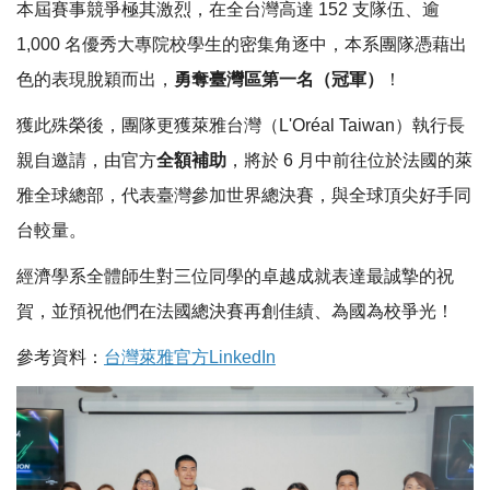
本屆賽事競爭極其激烈，在全台灣高達 152 支隊伍、逾
1,000 名優秀大專院校學生的密集角逐中，本系團隊憑藉出
色的表現脫穎而出，
勇奪臺灣區第一名（冠軍）
！
獲此殊榮後，團隊更獲萊雅台灣（L'Oréal Taiwan）執行長
親自邀請，由官方
全額補助
，將於 6 月中前往位於法國的萊
雅全球總部，代表臺灣參加世界總決賽，與全球頂尖好手同
台較量。
經濟學系全體師生對三位同學的卓越成就表達最誠摯的祝
賀，並預祝他們在法國總決賽再創佳績、為國為校爭光！
參考資料：
台灣萊雅官方Linke
dIn