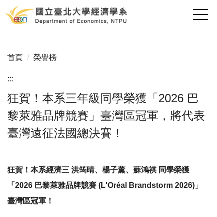
跳
到
主
要
內
首頁
榮譽榜
容
區
:::
狂賀！本系三年級同學榮獲「2026 巴
黎萊雅品牌競賽」臺灣區冠軍，將代表
臺灣遠征法國總決賽！
狂賀！本系經濟三 洪筠晴
、
楊子薰
、
蘇鴻祺 同學榮獲
「2026 巴黎萊雅品牌競賽 (L'Oréal Brandstorm 2026)」
臺
灣區冠軍！