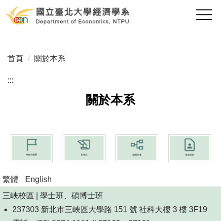
跳
到
主
要
內
首頁
關於本系
容
區
:::
關於本系
繁體
English
三峽校區 | 學士班、碩博士班
237303 新北市三峽區大學路 151 號 社科大樓 3 樓 3F19