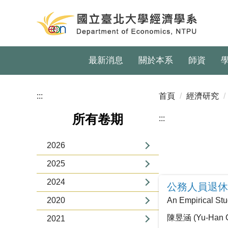
跳
到
主
要
內
最新消息
關於本系
師資
容
區
:::
首頁
經濟研究
所有卷期
:::
2026
2025
2024
公務人員退休
2020
An Empirical St
陳昱涵 (Yu-Han C
2021